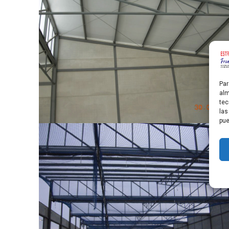
Par
alm
tec
las
pue