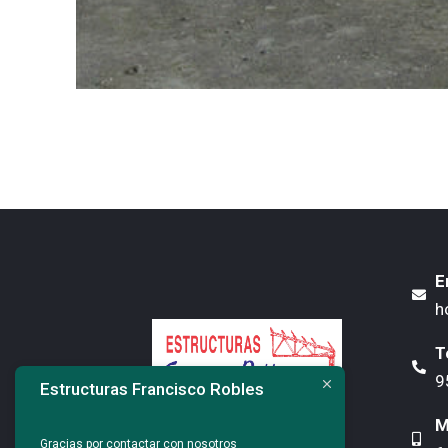
E
h
T
9
Estructuras Francisco Robles
M
MENÚ
Gracias por contactar con nosotros